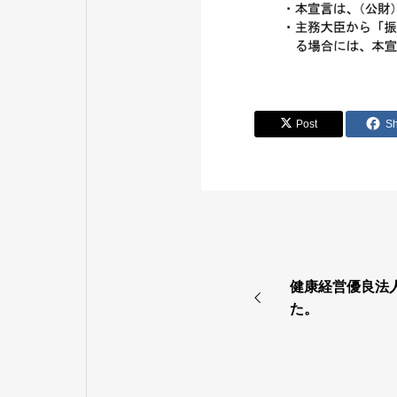
Post
S
健康経営優良法人
た。