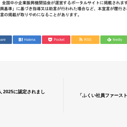
hare
Hatena
Pocket
RSS
feedly
 2025に認定されまし
「ふくい社員ファース